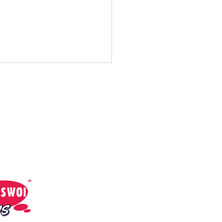
cial Media:
Sami Swoi News
Sami Swoi Radio
aret - Primabalerina