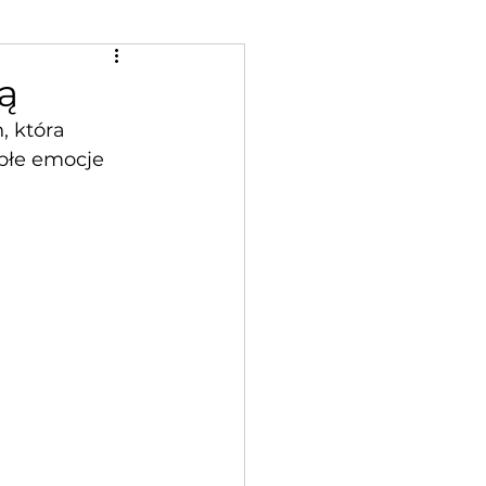
ą
, która 
płe emocje 