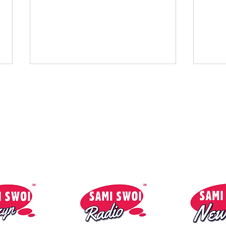
Kontakt:
So
reklama@1mmmedia.co.uk
Marg
Weronika Juszczak -
Zostawiam