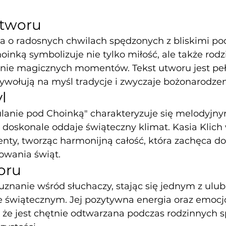
tworu
 o radosnych chwilach spędzonych z bliskimi pod
oinką symbolizuje nie tylko miłość, ale także rodzi
nie magicznych momentów. Tekst utworu jest peł
zywołują na myśl tradycje i zwyczaje bożonarodze
l
ulanie pod Choinką" charakteryzuje się melodyjn
 doskonale oddaje świąteczny klimat. Kasia Klich
enty, tworząc harmonijną całość, która zachęca d
rowania świąt.
oru
uznanie wśród słuchaczy, stając się jednym z ulub
 świątecznym. Jej pozytywna energia oraz emocj
 że jest chętnie odtwarzana podczas rodzinnych s