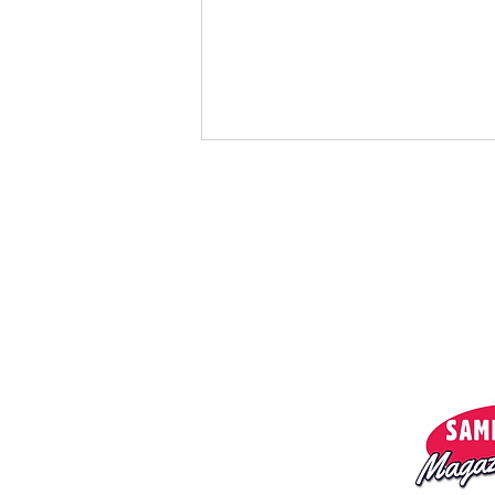
Menu:
Privacy policy
O nas
Magazyn
Catz n Dogz, Ajii - Were
Gonna Be Alright