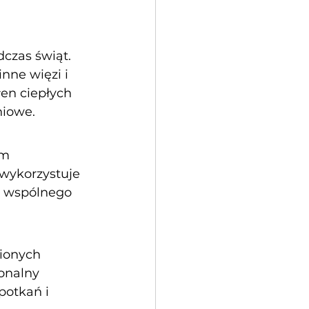
czas świąt. 
nne więzi i 
en ciepłych 
niowe.
ym 
 wykorzystuje 
o wspólnego 
ionych 
onalny 
potkań i 