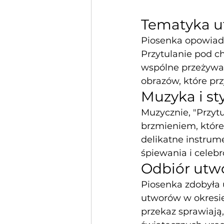
Tematyka u
Piosenka opowiada
Przytulanie pod ch
wspólne przeżywa
obrazów, które pr
Muzyka i sty
Muzycznie, "Przyt
brzmieniem, które
delikatne instrum
śpiewania i celeb
Odbiór utw
Piosenka zdobyła 
utworów w okresie
przekaz sprawiają,