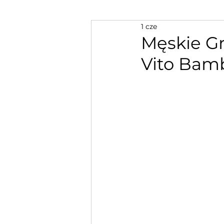
1 cze
Męskie Gra
Vito Bamb