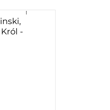
nski,
Król -