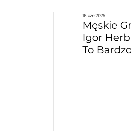
18 cze 2025
Męskie Gr
Igor Herbu
To Bardz