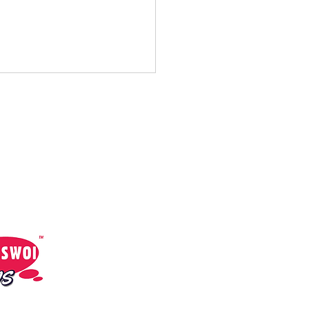
cial Media:
Sami Swoi News
Sami Swoi Radio
 n Dogz, Ajii - Were
a Be Alright