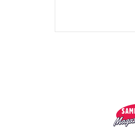
Menu:
Privacy policy
O nas
Magazyn
Dash Berlin, Simon Ward -
Lonely Man