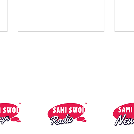
Kontakt:
So
reklama@1mmmedia.co.uk
Sandro Silva - Pas
Catz
Innocente
Gonn