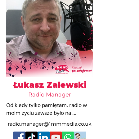
Łukasz Zalewski
Radio Manager
Od kiedy tylko pamiętam, radio w 
moim życiu zawsze było na 
pierwszym miejscu.

radio.manager@1mmmedia.co.uk
Początkowo była to z trudem 