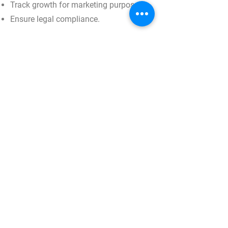
Track growth for marketing purposes.
Ensure legal compliance.
Third parties may process your
information, ensuring data security and
restricted usage for business purposes.
Sami Swoi Radio Apps
For iOS Apps
The Sami Swoi Radio iOS App does not
collect any user data when installed or
launched on your device.
For Android Apps
The Sami Swoi Radio Android App
does not collect any user data during