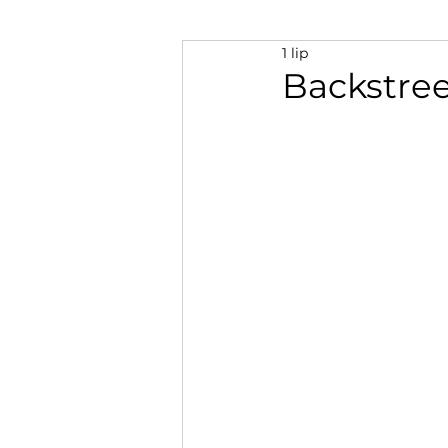
1 lip
Backstree