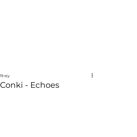
19 sty
Conki - Echoes