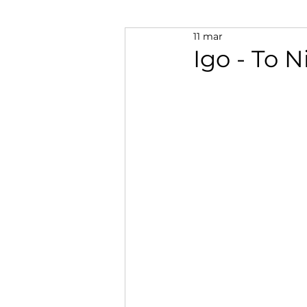
11 mar
Igo - To 