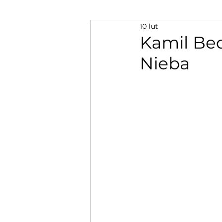
10 lut
Kamil Be
Nieba