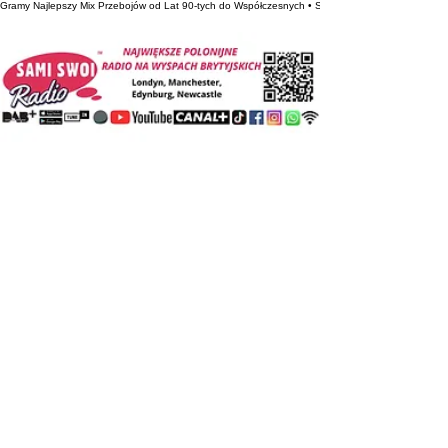
Gramy Najlepszy Mix Przebojów od Lat 90-tych do Współczesnych • Słuchaj nas w Londynie, Man