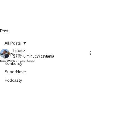
Post
All Posts
Lukasz
All Posts
27 lut
0 minut(y) czytania
Mimi Webb - Eyes Closed
Konkursy
SuperNove
Podcasty