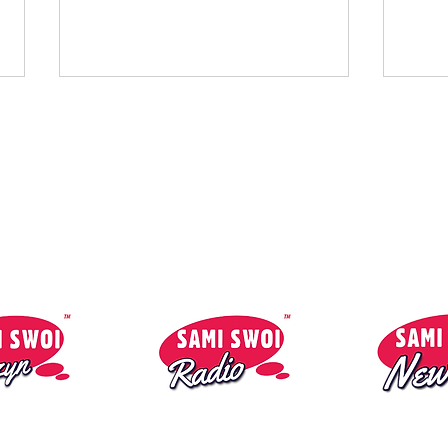
Kontakt:
So
reklama@1mmmedia.co.uk
Sandro Silva - Pas
Catz
Innocente
Gonn
Sami Swoi Radio © 2022 - 2026