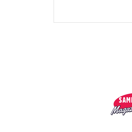
Menu:
Privacy policy
O nas
Magazyn
Dash Berlin, Simon Ward -
Lonely Man