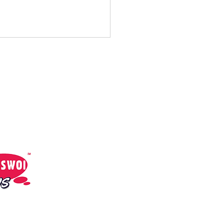
cial Media:
Sami Swoi News
Sami Swoi Radio
 n Dogz, Ajii - Were
a Be Alright