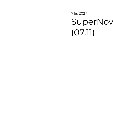
7 lis 2024
SuperNova
(07.11)