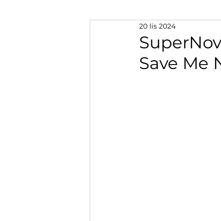
20 lis 2024
SuperNov
Save Me N