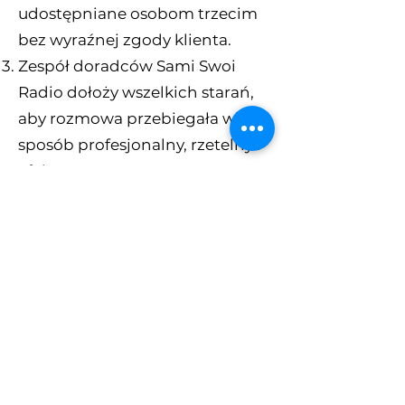
udostępniane osobom trzecim
bez wyraźnej zgody klienta.
Zespół doradców Sami Swoi
Radio dołoży wszelkich starań,
aby rozmowa przebiegała w
sposób profesjonalny, rzetelny i
efektywny.
§5. Postanowienia końcowe
Doradztwo oferowane jest
wyłącznie podmiotom
zainteresowanym emisją reklam
w ramach oferty Sami Swoi
Radio i nie może być
wykorzystywane w celach